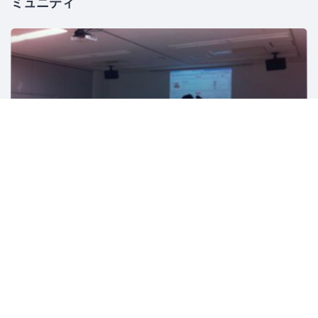
ミュニティ
関西デジタルコンテンツ事業協同組合
1482人
大阪
WordPress
Web
フリーランス
ビジネス
ECマ
JAWS-UG
17522人
東京
ITインフラ
AWS
ソフトウェア開発